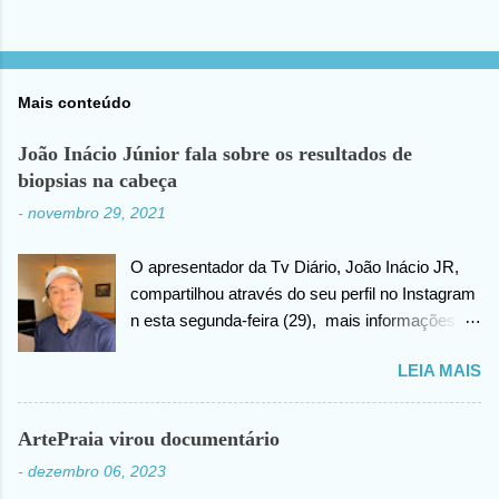
Mais conteúdo
João Inácio Júnior fala sobre os resultados de
biopsias na cabeça
-
novembro 29, 2021
O apresentador da Tv Diário, João Inácio JR,
compartilhou através do seu perfil no Instagram
n esta segunda-feira (29), mais informações
sobre as biopsias no qual havia realizado na
LEIA MAIS
cabeça há alguns dias atrás. João confirma que
os resultados foram negativos para câncer de
cabeça, posteriormente ele agradece ao criador
ArtePraia virou documentário
do universo (Deus), pela benção concedida. Em
-
dezembro 06, 2023
outro momento no vídeo compartilhado na