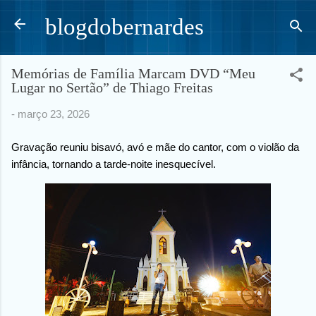
Pular para o conteúdo principal
blogdobernardes
Memórias de Família Marcam DVD “Meu
Lugar no Sertão” de Thiago Freitas
-
março 23, 2026
Gravação reuniu bisavó, avó e mãe do cantor, com o violão da
infância, tornando a tarde-noite inesquecível.