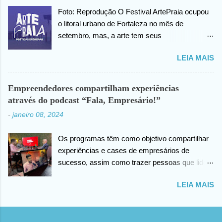
internet, João agradece pelas orações em prol
Foto: Reprodução O Festival ArtePraia ocupou
da sua saúde.
o litoral urbano de Fortaleza no mês de
setembro, mas, a arte tem seus
desdobramentos e acontece todos os dias.
LEIA MAIS
Nesta quinta-feira (07), o festival vai lançar o
mini documentário “ArtePraia: Poéticas
Efêmeras” - mostrando um pouco da energia
Empreendedores compartilham experiências
que moveu o Festival, que este ano propôs
através do podcast “Fala, Empresário!”
nove intervenções artísticas. Durante 3 dias, os
-
janeiro 08, 2024
trabalhos extraíram do público os mais
diversos sentimentos: espanto, pertencimento,
Os programas têm como objetivo compartilhar
questionamentos, memórias afetivas e novas
experiências e cases de empresários de
visões de como se fazer e vivenciar a arte.
sucesso, assim como trazer pessoas que lidem
“Estamos muito felizes com o resultado. E uma
com as empresas direta ou indiretamente. Foto:
das nossas estratégias é sempre documentar,
LEIA MAIS
Reprodução Os podcasts têm se destacado
através do audiovisual, os registros das
como uma ferramenta poderosa para educação
intervenções efêmeras em uma outra camada
e compartilhamento de informações. A vasta
de apreciação em arte . Fortaleza é uma
gama de temas abordados nos podcasts