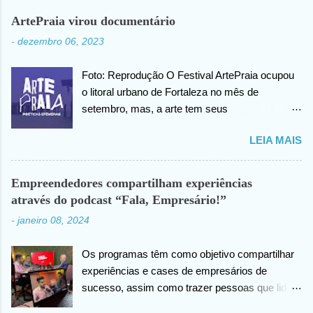
cabeça, posteriormente ele agradece ao criador
ArtePraia virou documentário
do universo (Deus), pela benção concedida. Em
-
dezembro 06, 2023
outro momento no vídeo compartilhado na
internet, João agradece pelas orações em prol
Foto: Reprodução O Festival ArtePraia ocupou
da sua saúde.
o litoral urbano de Fortaleza no mês de
setembro, mas, a arte tem seus
desdobramentos e acontece todos os dias.
LEIA MAIS
Nesta quinta-feira (07), o festival vai lançar o
mini documentário “ArtePraia: Poéticas
Efêmeras” - mostrando um pouco da energia
Empreendedores compartilham experiências
que moveu o Festival, que este ano propôs
através do podcast “Fala, Empresário!”
nove intervenções artísticas. Durante 3 dias, os
-
janeiro 08, 2024
trabalhos extraíram do público os mais
diversos sentimentos: espanto, pertencimento,
Os programas têm como objetivo compartilhar
questionamentos, memórias afetivas e novas
experiências e cases de empresários de
visões de como se fazer e vivenciar a arte.
sucesso, assim como trazer pessoas que lidem
“Estamos muito felizes com o resultado. E uma
com as empresas direta ou indiretamente. Foto:
das nossas estratégias é sempre documentar,