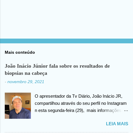
Mais conteúdo
João Inácio Júnior fala sobre os resultados de
biopsias na cabeça
-
novembro 29, 2021
O apresentador da Tv Diário, João Inácio JR,
compartilhou através do seu perfil no Instagram
n esta segunda-feira (29), mais informações
sobre as biopsias no qual havia realizado na
LEIA MAIS
cabeça há alguns dias atrás. João confirma que
os resultados foram negativos para câncer de