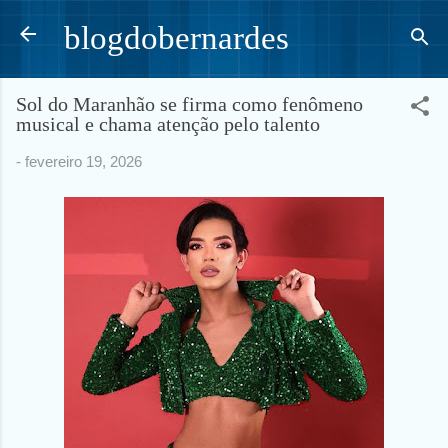
Pular para o conteúdo principal
blogdobernardes
Sol do Maranhão se firma como fenômeno
musical e chama atenção pelo talento
-
fevereiro 19, 2026