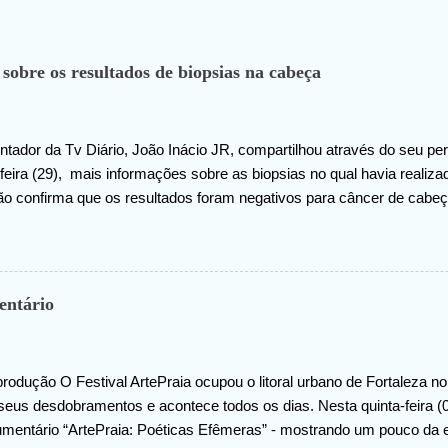
 sobre os resultados de biopsias na cabeça
tador da Tv Diário, João Inácio JR, compartilhou através do seu perf
eira (29), mais informações sobre as biopsias no qual havia realiz
ão confirma que os resultados foram negativos para câncer de cabeç
 ao criador do universo (Deus), pela benção concedida. Em outro m
hado na internet, João agradece pelas orações em prol da sua saúde
entário
rodução O Festival ArtePraia ocupou o litoral urbano de Fortaleza 
seus desdobramentos e acontece todos os dias. Nesta quinta-feira (07
umentário “ArtePraia: Poéticas Efêmeras” - mostrando um pouco da 