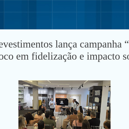
Pular para o conteúdo principal
evestimentos lança campanha “
co em fidelização e impacto s