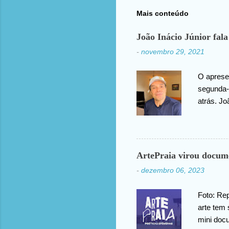
Mais conteúdo
João Inácio Júnior fala
-
novembro 29, 2021
O apresen
segunda-f
atrás. Jo
agradece
compartil
ArtePraia virou docum
-
dezembro 06, 2023
Foto: Rep
arte tem 
mini doc