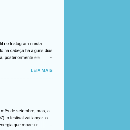
il no Instagram n esta
ado na cabeça há alguns dias
a, posteriormente ele
omento no vídeo
LEIA MAIS
.
no mês de setembro, mas, a
), o festival vai lançar o
energia que moveu o