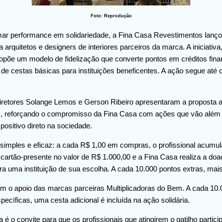
Foto: Reprodução
mar performance em solidariedade, a Fina Casa Revestimentos lanç
a arquitetos e designers de interiores parceiros da marca. A iniciativ
ropõe um modelo de fidelização que converte pontos em créditos fina
de cestas básicas para instituições beneficentes. A ação segue até
iretores Solange Lemos e Gerson Ribeiro apresentaram a proposta 
s, reforçando o compromisso da Fina Casa com ações que vão além
ositivo direto na sociedade.
imples e eficaz: a cada R$ 1,00 em compras, o profissional acumula 
cartão-presente no valor de R$ 1.000,00 e a Fina Casa realiza a do
a uma instituição de sua escolha. A cada 10.000 pontos extras, mai
m o apoio das marcas parceiras Multiplicadoras do Bem. A cada 10
cíficas, uma cesta adicional é incluída na ação solidária.
é o convite para que os profissionais que atingirem o gatilho partic