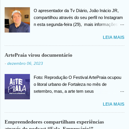
O apresentador da Tv Diário, João Inácio JR,
compartilhou através do seu perfil no Instagram
n esta segunda-feira (29), mais informações
sobre as biopsias no qual havia realizado na
LEIA MAIS
cabeça há alguns dias atrás. João confirma que
os resultados foram negativos para câncer de
cabeça, posteriormente ele agradece ao criador
ArtePraia virou documentário
do universo (Deus), pela benção concedida. Em
-
dezembro 06, 2023
outro momento no vídeo compartilhado na
internet, João agradece pelas orações em prol
Foto: Reprodução O Festival ArtePraia ocupou
da sua saúde.
o litoral urbano de Fortaleza no mês de
setembro, mas, a arte tem seus
desdobramentos e acontece todos os dias.
LEIA MAIS
Nesta quinta-feira (07), o festival vai lançar o
mini documentário “ArtePraia: Poéticas
Efêmeras” - mostrando um pouco da energia
Empreendedores compartilham experiências
que moveu o Festival, que este ano propôs
através do podcast “Fala, Empresário!”