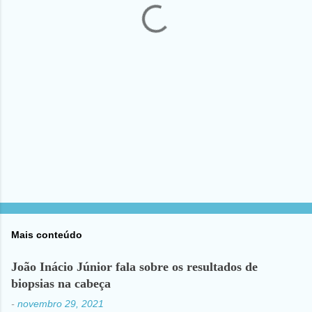
r
i
o
s
Mais conteúdo
João Inácio Júnior fala sobre os resultados de
biopsias na cabeça
-
novembro 29, 2021