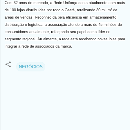
Com 32 anos de mercado, a Rede Uniforça conta atualmente com mais
de 100 lojas distribuídas por todo o Ceará, totalizando 80 mil m² de
áreas de vendas. Reconhecida pela eficiência em armazenamento,
distribuição e logística, a associação atende a mais de 45 milhões de
consumidores anualmente, reforçando seu papel como líder no
segmento regional. Atualmente, a rede está recebendo novas lojas para
integrar a rede de associados da marca.
NEGÓCIOS
C
o
m
e
n
t
á