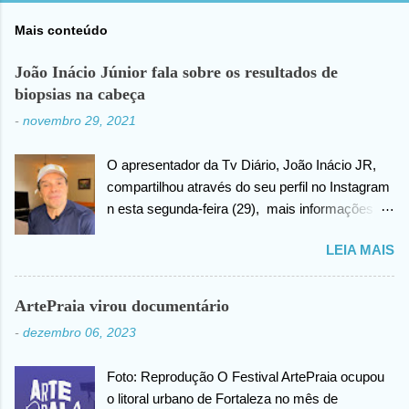
Mais conteúdo
João Inácio Júnior fala sobre os resultados de
biopsias na cabeça
-
novembro 29, 2021
O apresentador da Tv Diário, João Inácio JR,
compartilhou através do seu perfil no Instagram
n esta segunda-feira (29), mais informações
sobre as biopsias no qual havia realizado na
LEIA MAIS
cabeça há alguns dias atrás. João confirma que
os resultados foram negativos para câncer de
cabeça, posteriormente ele agradece ao criador
ArtePraia virou documentário
do universo (Deus), pela benção concedida. Em
-
dezembro 06, 2023
outro momento no vídeo compartilhado na
internet, João agradece pelas orações em prol
Foto: Reprodução O Festival ArtePraia ocupou
da sua saúde.
o litoral urbano de Fortaleza no mês de