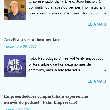
O apresentador da Tv Diário, João Inácio JR,
compartilhou através do seu perfil no Instagram
n esta segunda-feira (29), mais informações
sobre as biopsias no qual havia realizado na
LEIA MAIS
cabeça há alguns dias atrás. João confirma que
os resultados foram negativos para câncer de
cabeça, posteriormente ele agradece ao criador
ArtePraia virou documentário
do universo (Deus), pela benção concedida. Em
-
dezembro 06, 2023
outro momento no vídeo compartilhado na
internet, João agradece pelas orações em prol
Foto: Reprodução O Festival ArtePraia ocupou
da sua saúde.
o litoral urbano de Fortaleza no mês de
setembro, mas, a arte tem seus
desdobramentos e acontece todos os dias.
LEIA MAIS
Nesta quinta-feira (07), o festival vai lançar o
mini documentário “ArtePraia: Poéticas
Efêmeras” - mostrando um pouco da energia
Empreendedores compartilham experiências
que moveu o Festival, que este ano propôs
através do podcast “Fala, Empresário!”
nove intervenções artísticas. Durante 3 dias, os
-
janeiro 08, 2024