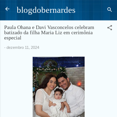
Pular para o conteúdo principal
blogdobernardes
Paula Ohana e Davi Vasconcelos celebram
batizado da filha Maria Liz em cerimônia
especial
-
dezembro 11, 2024