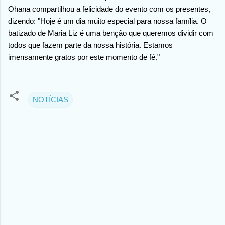
Ohana compartilhou a felicidade do evento com os presentes,
dizendo: "Hoje é um dia muito especial para nossa família. O
batizado de Maria Liz é uma benção que queremos dividir com
todos que fazem parte da nossa história. Estamos
imensamente gratos por este momento de fé."
NOTÍCIAS
C
o
m
e
n
t
á
r