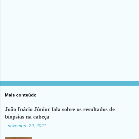
i
o
s
Mais conteúdo
João Inácio Júnior fala sobre os resultados de
biopsias na cabeça
-
novembro 29, 2021