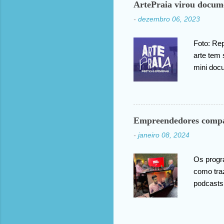
ArtePraia virou docum
-
dezembro 06, 2023
Foto: Rep
arte tem 
mini doc
Festival,
público 
novas vis
nossas es
Empreendedores compar
efêmeras
-
janeiro 08, 2024
ideia e 
curador d
Os progr
como tra
podcasts
informaç
aprendiza
práticas.