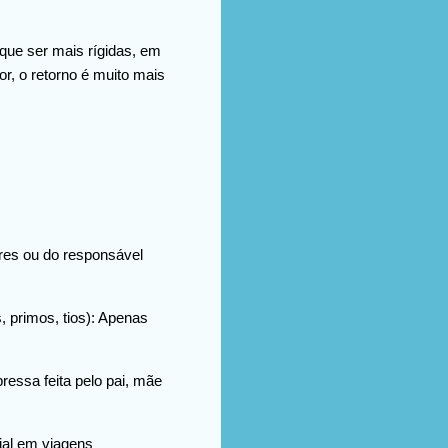
que ser mais rígidas, em
r, o retorno é muito mais
res ou do responsável
, primos, tios): Apenas
essa feita pelo pai, mãe
cial em viagens