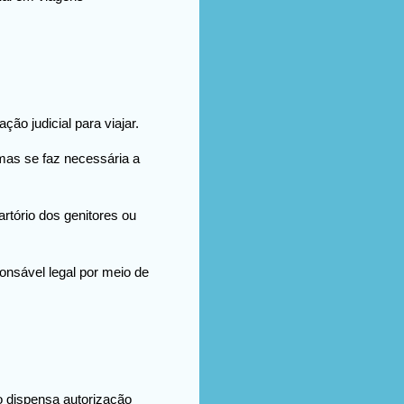
ão judicial para viajar.
mas se faz necessária a
tório dos genitores ou
onsável legal por meio de
 dispensa autorização