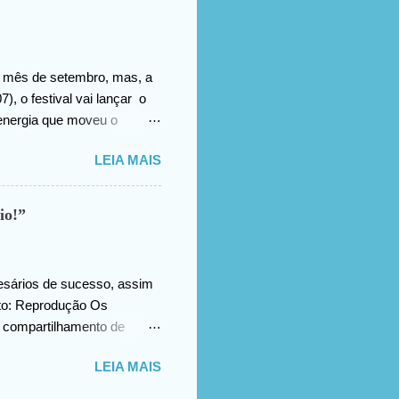
no mês de setembro, mas, a
), o festival vai lançar o
energia que moveu o
s trabalhos extraíram do
LEIA MAIS
tos, memórias afetivas e
m o resultado. E uma das
s das intervenções
io!”
dade que abraçou nossa
 afirma Gustavo Wanderley,
umentário, ...
esários de sucesso, assim
oto: Reprodução Os
 compartilhamento de
nidades únicas de
LEIA MAIS
 inspiradoras e dicas
ue os ouvintes aprendam