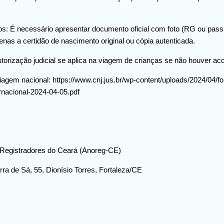
anos: É necessário apresentar documento oficial com foto (RG ou pas
nas a certidão de nascimento original ou cópia autenticada.
torização judicial se aplica na viagem de crianças se não houver aco
agem nacional: https://www.cnj.jus.br/wp-content/uploads/2024/04/f
rnacional-2024-04-05.pdf
 Registradores do Ceará (Anoreg-CE)
ra de Sá, 55, Dionísio Torres, Fortaleza/CE