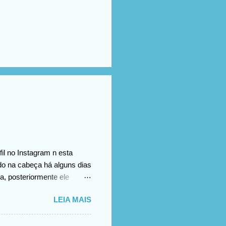
il no Instagram n esta
ado na cabeça há alguns dias
a, posteriormente ele
omento no vídeo
LEIA MAIS
.