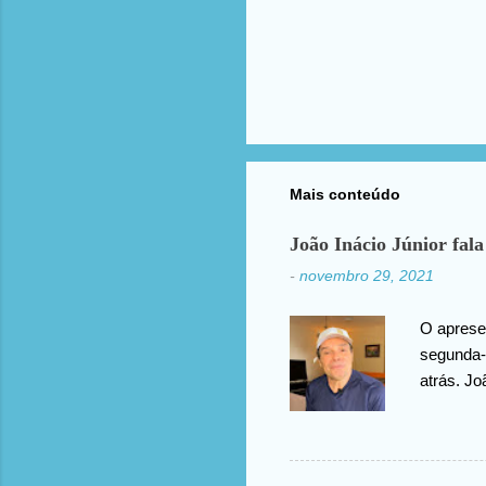
Mais conteúdo
João Inácio Júnior fala
-
novembro 29, 2021
O apresen
segunda-f
atrás. Jo
agradece
compartil