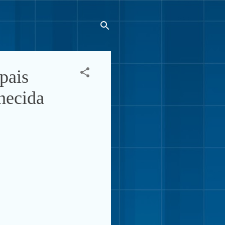
pais
hecida