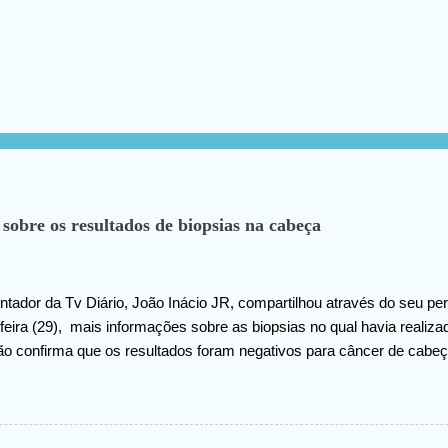
 sobre os resultados de biopsias na cabeça
tador da Tv Diário, João Inácio JR, compartilhou através do seu perf
eira (29), mais informações sobre as biopsias no qual havia realiz
ão confirma que os resultados foram negativos para câncer de cabeç
 ao criador do universo (Deus), pela benção concedida. Em outro m
hado na internet, João agradece pelas orações em prol da sua saúde