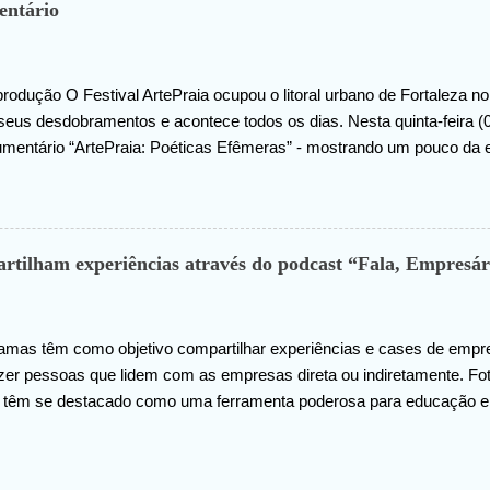
entário
rodução O Festival ArtePraia ocupou o litoral urbano de Fortaleza 
seus desdobramentos e acontece todos os dias. Nesta quinta-feira (07
umentário “ArtePraia: Poéticas Efêmeras” - mostrando um pouco da 
 que este ano propôs nove intervenções artísticas. Durante 3 dias, o
os mais diversos sentimentos: espanto, pertencimento, questionamen
ões de como se fazer e vivenciar a arte. “Estamos muito felizes co
tratégias é sempre documentar, através do audiovisual, os registro
tilham experiências através do podcast “Fala, Empresár
 em uma outra camada de apreciação em arte . Fortaleza é uma ci
nosso projeto. Podemos afirmar que mais coisa boa vem aí em 2024”,
o ArtePraia.”, afirma Gustavo Wanderley, curador do ArtePraia. O doc
amas têm como objetivo compartilhar experiências e cases de empr
zer pessoas que lidem com as empresas direta ou indiretamente. F
 têm se destacado como uma ferramenta poderosa para educação e
ões. A vasta gama de temas abordados nos podcasts oferece oportu
do, desde debates acadêmicos e discussões científicas até histórias
 Além disso, a portabilidade e a flexibilidade desse meio permitem q