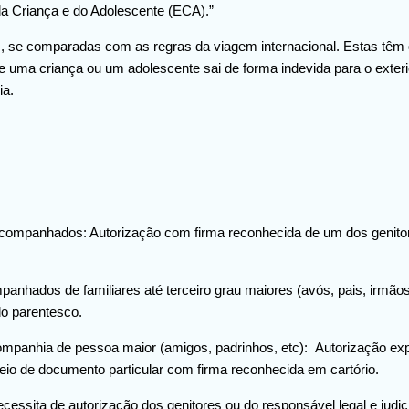
da Criança e do Adolescente (ECA).”
is, se comparadas com as regras da viagem internacional. Estas têm 
e uma criança ou um adolescente sai de forma indevida para o exterio
ia.
companhados: Autorização com firma reconhecida de um dos genito
nhados de familiares até terceiro grau maiores (avós, pais, irmãos
o parentesco.
mpanhia de pessoa maior (amigos, padrinhos, etc): Autorização expr
meio de documento particular com firma reconhecida em cartório.
necessita de autorização dos genitores ou do responsável legal e judi