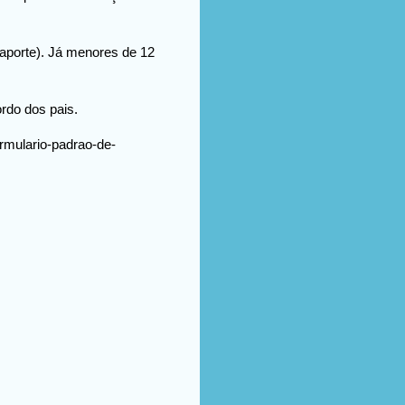
saporte). Já menores de 12
rdo dos pais.
ormulario-padrao-de-