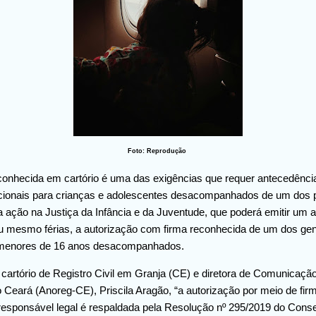
Foto: Reprodução
conhecida em cartório é uma das exigências que requer antecedênci
cionais para crianças e adolescentes desacompanhados de um dos 
a ação na Justiça da Infância e da Juventude, que poderá emitir um
ou mesmo férias, a autorização com firma reconhecida de um dos genit
ra menores de 16 anos desacompanhados.
o cartório de Registro Civil em Granja (CE) e diretora de Comunicaç
 Ceará (Anoreg-CE), Priscila Aragão, “a autorização por meio de fir
responsável legal é respaldada pela Resolução nº 295/2019 do Conse