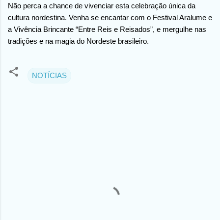
Não perca a chance de vivenciar esta celebração única da
cultura nordestina. Venha se encantar com o Festival Aralume e
a Vivência Brincante “Entre Reis e Reisados”, e mergulhe nas
tradições e na magia do Nordeste brasileiro.
NOTÍCIAS
C
o
m
e
n
t
á
r
i