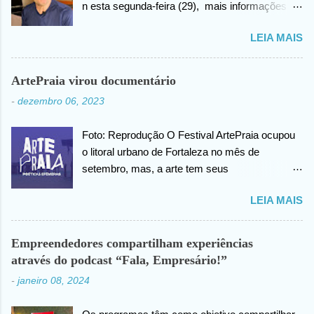
n esta segunda-feira (29), mais informações
sobre as biopsias no qual havia realizado na
LEIA MAIS
cabeça há alguns dias atrás. João confirma que
os resultados foram negativos para câncer de
cabeça, posteriormente ele agradece ao criador
ArtePraia virou documentário
do universo (Deus), pela benção concedida. Em
-
dezembro 06, 2023
outro momento no vídeo compartilhado na
internet, João agradece pelas orações em prol
Foto: Reprodução O Festival ArtePraia ocupou
da sua saúde.
o litoral urbano de Fortaleza no mês de
setembro, mas, a arte tem seus
desdobramentos e acontece todos os dias.
LEIA MAIS
Nesta quinta-feira (07), o festival vai lançar o
mini documentário “ArtePraia: Poéticas
Efêmeras” - mostrando um pouco da energia
Empreendedores compartilham experiências
que moveu o Festival, que este ano propôs
através do podcast “Fala, Empresário!”
nove intervenções artísticas. Durante 3 dias, os
-
janeiro 08, 2024
trabalhos extraíram do público os mais
diversos sentimentos: espanto, pertencimento,