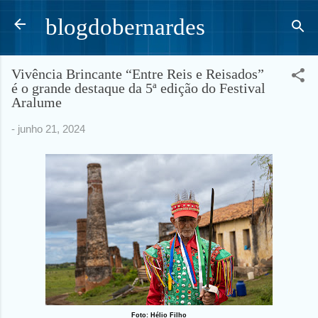
Pular para o conteúdo principal
blogdobernardes
Vivência Brincante “Entre Reis e Reisados”
é o grande destaque da 5ª edição do Festival
Aralume
-
junho 21, 2024
Foto: Hélio Filho