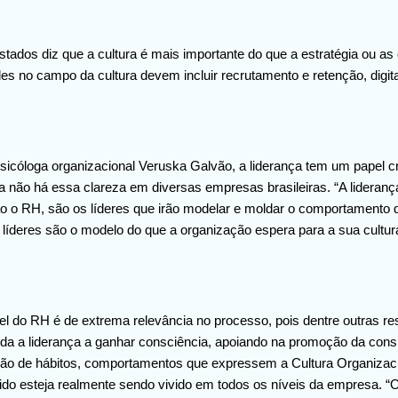
istados diz que a cultura é mais importante do que a estratégia ou 
es no campo da cultura devem incluir recrutamento e retenção, digit
sicóloga organizacional Veruska Galvão, a liderança tem um papel cr
a não há essa clareza em diversas empresas brasileiras. “A lideranç
ão o RH, são os líderes que irão modelar e moldar o comportamento d
líderes são o modelo do que a organização espera para a sua cultura
el do RH é de extrema relevância no processo, pois dentre outras re
uda a liderança a ganhar consciência, apoiando na promoção da consi
ção de hábitos, comportamentos que expressem a Cultura Organizacio
cido esteja realmente sendo vivido em todos os níveis da empresa. “