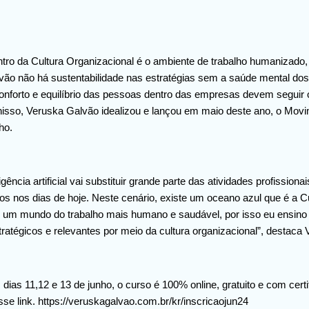
ntro da Cultura Organizacional é o ambiente de trabalho humanizado,
vão não há sustentabilidade nas estratégias sem a saúde mental dos
onforto e equilíbrio das pessoas dentro das empresas devem seguir 
nisso, Veruska Galvão idealizou e lançou em maio deste ano, o Mo
lho.
gência artificial vai substituir grande parte das atividades profission
s nos dias de hoje. Neste cenário, existe um oceano azul que é a Cu
um mundo do trabalho mais humano e saudável, por isso eu ensino 
atégicos e relevantes por meio da cultura organizacional”, destaca 
dias 11,12 e 13 de junho, o curso é 100% online, gratuito e com certi
se link. https://veruskagalvao.com.br/kr/inscricaojun24