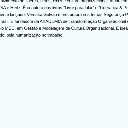
olvimento de líderes, times, RH’s e cultura organizacional. Atuou e
e Hertz. É coautora dos livros “Livre para falar” e “Liderança & Pe
emente lançado. Veruska Galvão é precursora nos temas Segurança 
Brasil. É fundadora da AKADEMIA de Transformação Organizacional e
pelo MEC, em Gestão e Modelagem de Cultura Organizacional. É ideal
: pela humanização no trabalho.