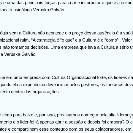
 uma das principais forças para criar e incorporar o que é a cultur
staca a psicóloga Veruska Galvão.
atégia sem a Cultura não acontece e o preço dessa ausência é a saúd
izacional ruim. “A estratégia é “o que” e a Cultura é o “como”. Valor 
s não tomamos decisões. Uma empresa que leva a Cultura a sério uti
ica Veruska Galvão.
 que em uma empresa com Cultura Organizacional forte, os líderes s
egundo ela a experiência deve iniciar pelos gestores, os mesmos de
mento dentro das organizações.
e cima para baixo e, por isso, precisamos começar pela alta lidera
nto e o líder foi lá apenas abrir a sessão e depois foi embora? O c
os e compartilhem esse conteúdo com os seus colaboradores, em um