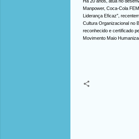
Há 20 anos, atua no desenv
Manpower, Coca-Cola FEMSA 
Liderança Eficaz”, recent
Cultura Organizacional no 
reconhecido e certificado 
Movimento Maio Humanizado
C
o
m
e
n