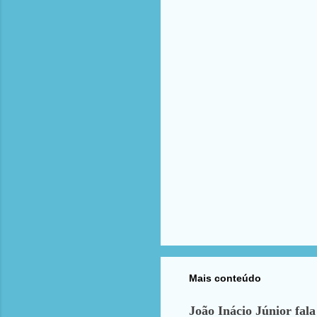
t
á
r
i
o
s
Mais conteúdo
João Inácio Júnior fala