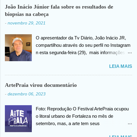
João Inácio Júnior fala sobre os resultados de
biopsias na cabeça
-
novembro 29, 2021
O apresentador da Tv Diário, João Inácio JR,
compartilhou através do seu perfil no Instagram
n esta segunda-feira (29), mais informações
sobre as biopsias no qual havia realizado na
LEIA MAIS
cabeça há alguns dias atrás. João confirma que
os resultados foram negativos para câncer de
cabeça, posteriormente ele agradece ao criador
ArtePraia virou documentário
do universo (Deus), pela benção concedida. Em
-
dezembro 06, 2023
outro momento no vídeo compartilhado na
internet, João agradece pelas orações em prol
Foto: Reprodução O Festival ArtePraia ocupou
da sua saúde.
o litoral urbano de Fortaleza no mês de
setembro, mas, a arte tem seus
desdobramentos e acontece todos os dias.