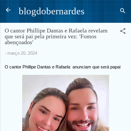
Pular para o conteúdo principal
blogdobernardes
O cantor Phillipe Dantas e Rafaela revelam
que será pai pela primeira vez: 'Fomos
abençoados'
-
março 20, 2024
O cantor Phillipe Dantas e Rafaela anunciam que será papai