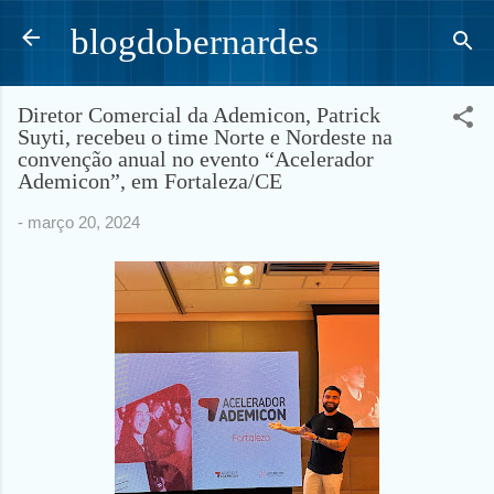
Pular para o conteúdo principal
blogdobernardes
Diretor Comercial da Ademicon, Patrick
Suyti, recebeu o time Norte e Nordeste na
convenção anual no evento “Acelerador
Ademicon”, em Fortaleza/CE
-
março 20, 2024