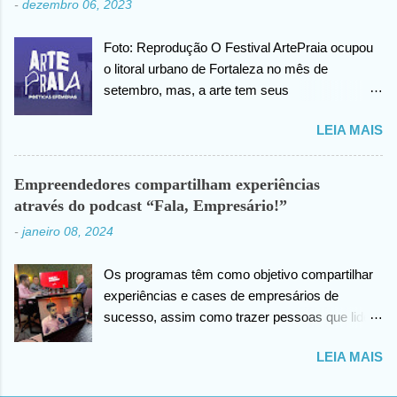
-
dezembro 06, 2023
outro momento no vídeo compartilhado na
internet, João agradece pelas orações em prol
Foto: Reprodução O Festival ArtePraia ocupou
da sua saúde.
o litoral urbano de Fortaleza no mês de
setembro, mas, a arte tem seus
desdobramentos e acontece todos os dias.
LEIA MAIS
Nesta quinta-feira (07), o festival vai lançar o
mini documentário “ArtePraia: Poéticas
Efêmeras” - mostrando um pouco da energia
Empreendedores compartilham experiências
que moveu o Festival, que este ano propôs
através do podcast “Fala, Empresário!”
nove intervenções artísticas. Durante 3 dias, os
-
janeiro 08, 2024
trabalhos extraíram do público os mais
diversos sentimentos: espanto, pertencimento,
Os programas têm como objetivo compartilhar
questionamentos, memórias afetivas e novas
experiências e cases de empresários de
visões de como se fazer e vivenciar a arte.
sucesso, assim como trazer pessoas que lidem
“Estamos muito felizes com o resultado. E uma
com as empresas direta ou indiretamente. Foto:
das nossas estratégias é sempre documentar,
LEIA MAIS
Reprodução Os podcasts têm se destacado
através do audiovisual, os registros das
como uma ferramenta poderosa para educação
intervenções efêmeras em uma outra camada