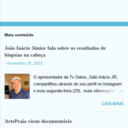
Mais conteúdo
João Inácio Júnior fala sobre os resultados de
biopsias na cabeça
-
novembro 29, 2021
O apresentador da Tv Diário, João Inácio JR,
compartilhou através do seu perfil no Instagram
n esta segunda-feira (29), mais informações
sobre as biopsias no qual havia realizado na
LEIA MAIS
cabeça há alguns dias atrás. João confirma que
os resultados foram negativos para câncer de
cabeça, posteriormente ele agradece ao criador
ArtePraia virou documentário
do universo (Deus), pela benção concedida. Em