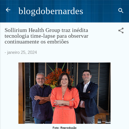
Pular para o conteúdo principal
blogdobernardes
Sollirium Health Group traz inédita
tecnologia time-lapse para observar
continuamente os embriões
-
janeiro 25, 2024
Foto: Reprodução