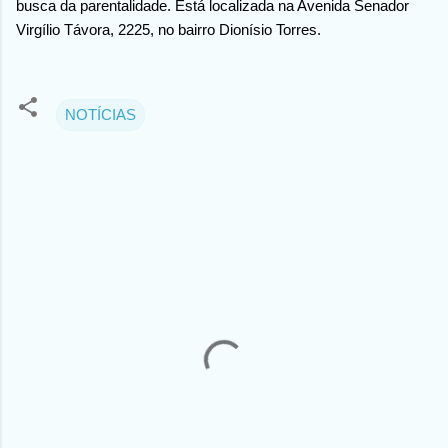
busca da parentalidade. Está localizada na Avenida Senador
Virgílio Távora, 2225, no bairro Dionísio Torres.
NOTÍCIAS
C
o
m
e
n
t
á
r
i
o
s