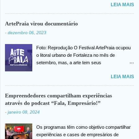
LEIA MAIS
cabeça há alguns dias atrás. João confirma que
os resultados foram negativos para câncer de
cabeça, posteriormente ele agradece ao criador
ArtePraia virou documentário
do universo (Deus), pela benção concedida. Em
-
dezembro 06, 2023
outro momento no vídeo compartilhado na
internet, João agradece pelas orações em prol
Foto: Reprodução O Festival ArtePraia ocupou
da sua saúde.
o litoral urbano de Fortaleza no mês de
setembro, mas, a arte tem seus
desdobramentos e acontece todos os dias.
LEIA MAIS
Nesta quinta-feira (07), o festival vai lançar o
mini documentário “ArtePraia: Poéticas
Efêmeras” - mostrando um pouco da energia
Empreendedores compartilham experiências
que moveu o Festival, que este ano propôs
através do podcast “Fala, Empresário!”
nove intervenções artísticas. Durante 3 dias, os
-
janeiro 08, 2024
trabalhos extraíram do público os mais
diversos sentimentos: espanto, pertencimento,
Os programas têm como objetivo compartilhar
questionamentos, memórias afetivas e novas
experiências e cases de empresários de
visões de como se fazer e vivenciar a arte.