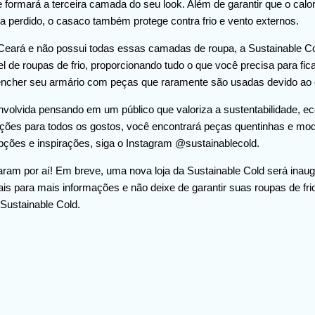
e formará a terceira camada do seu look. Além de garantir que o cal
a perdido, o casaco também protege contra frio e vento externos.
eará e não possui todas essas camadas de roupa, a Sustainable Col
uel de roupas de frio, proporcionando tudo o que você precisa para fic
ncher seu armário com peças que raramente são usadas devido ao c
envolvida pensando em um público que valoriza a sustentabilidade, 
pções para todos os gostos, você encontrará peças quentinhas e m
opções e inspirações, siga o Instagram @sustainablecold.
ram por aí! Em breve, uma nova loja da Sustainable Cold será inaugu
ais para mais informações e não deixe de garantir suas roupas de fri
 Sustainable Cold.