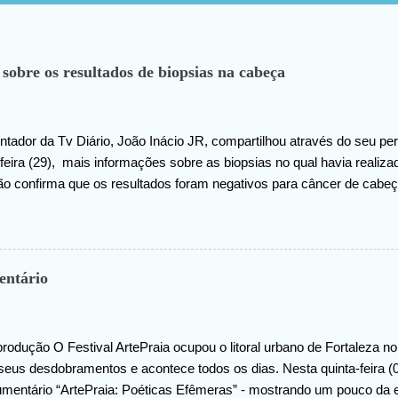
 sobre os resultados de biopsias na cabeça
tador da Tv Diário, João Inácio JR, compartilhou através do seu perf
eira (29), mais informações sobre as biopsias no qual havia realiz
ão confirma que os resultados foram negativos para câncer de cabeç
 ao criador do universo (Deus), pela benção concedida. Em outro m
hado na internet, João agradece pelas orações em prol da sua saúde
entário
rodução O Festival ArtePraia ocupou o litoral urbano de Fortaleza 
seus desdobramentos e acontece todos os dias. Nesta quinta-feira (07
umentário “ArtePraia: Poéticas Efêmeras” - mostrando um pouco da 