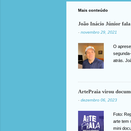
Mais conteúdo
João Inácio Júnior fala
-
novembro 29, 2021
O apresen
segunda-f
atrás. Jo
agradece
compartil
ArtePraia virou docum
-
dezembro 06, 2023
Foto: Rep
arte tem 
mini doc