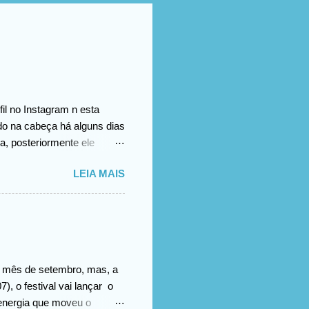
il no Instagram n esta
ado na cabeça há alguns dias
a, posteriormente ele
omento no vídeo
LEIA MAIS
.
no mês de setembro, mas, a
), o festival vai lançar o
energia que moveu o