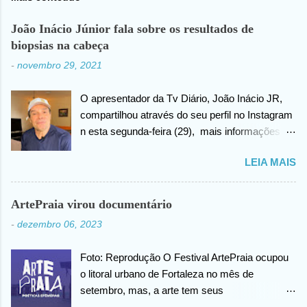
João Inácio Júnior fala sobre os resultados de
biopsias na cabeça
-
novembro 29, 2021
O apresentador da Tv Diário, João Inácio JR,
compartilhou através do seu perfil no Instagram
n esta segunda-feira (29), mais informações
sobre as biopsias no qual havia realizado na
LEIA MAIS
cabeça há alguns dias atrás. João confirma que
os resultados foram negativos para câncer de
cabeça, posteriormente ele agradece ao criador
ArtePraia virou documentário
do universo (Deus), pela benção concedida. Em
-
dezembro 06, 2023
outro momento no vídeo compartilhado na
internet, João agradece pelas orações em prol
Foto: Reprodução O Festival ArtePraia ocupou
da sua saúde.
o litoral urbano de Fortaleza no mês de
setembro, mas, a arte tem seus
desdobramentos e acontece todos os dias.