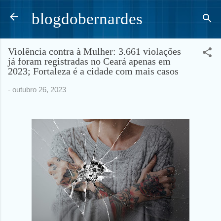
Pular para o conteúdo principal
blogdobernardes
Violência contra à Mulher: 3.661 violações
já foram registradas no Ceará apenas em
2023; Fortaleza é a cidade com mais casos
-
outubro 26, 2023