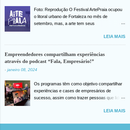
internet, João agradece pelas orações em prol
Foto: Reprodução O Festival ArtePraia ocupou
da sua saúde.
o litoral urbano de Fortaleza no mês de
setembro, mas, a arte tem seus
desdobramentos e acontece todos os dias.
LEIA MAIS
Nesta quinta-feira (07), o festival vai lançar o
mini documentário “ArtePraia: Poéticas
Efêmeras” - mostrando um pouco da energia
Empreendedores compartilham experiências
que moveu o Festival, que este ano propôs
através do podcast “Fala, Empresário!”
nove intervenções artísticas. Durante 3 dias, os
-
janeiro 08, 2024
trabalhos extraíram do público os mais
diversos sentimentos: espanto, pertencimento,
Os programas têm como objetivo compartilhar
questionamentos, memórias afetivas e novas
experiências e cases de empresários de
visões de como se fazer e vivenciar a arte.
sucesso, assim como trazer pessoas que lidem
“Estamos muito felizes com o resultado. E uma
com as empresas direta ou indiretamente. Foto:
das nossas estratégias é sempre documentar,
LEIA MAIS
Reprodução Os podcasts têm se destacado
através do audiovisual, os registros das
como uma ferramenta poderosa para educação
intervenções efêmeras em uma outra camada
e compartilhamento de informações. A vasta
de apreciação em arte . Fortaleza é uma