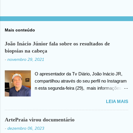
Mais conteúdo
João Inácio Júnior fala sobre os resultados de
biopsias na cabeça
-
novembro 29, 2021
O apresentador da Tv Diário, João Inácio JR,
compartilhou através do seu perfil no Instagram
n esta segunda-feira (29), mais informações
sobre as biopsias no qual havia realizado na
LEIA MAIS
cabeça há alguns dias atrás. João confirma que
os resultados foram negativos para câncer de
cabeça, posteriormente ele agradece ao criador
ArtePraia virou documentário
do universo (Deus), pela benção concedida. Em
-
dezembro 06, 2023
outro momento no vídeo compartilhado na