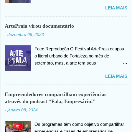
sobre as biopsias no qual havia realizado na
LEIA MAIS
cabeça há alguns dias atrás. João confirma que
os resultados foram negativos para câncer de
cabeça, posteriormente ele agradece ao criador
ArtePraia virou documentário
do universo (Deus), pela benção concedida. Em
-
dezembro 06, 2023
outro momento no vídeo compartilhado na
internet, João agradece pelas orações em prol
Foto: Reprodução O Festival ArtePraia ocupou
da sua saúde.
o litoral urbano de Fortaleza no mês de
setembro, mas, a arte tem seus
desdobramentos e acontece todos os dias.
LEIA MAIS
Nesta quinta-feira (07), o festival vai lançar o
mini documentário “ArtePraia: Poéticas
Efêmeras” - mostrando um pouco da energia
Empreendedores compartilham experiências
que moveu o Festival, que este ano propôs
através do podcast “Fala, Empresário!”
nove intervenções artísticas. Durante 3 dias, os
-
janeiro 08, 2024
trabalhos extraíram do público os mais
diversos sentimentos: espanto, pertencimento,
Os programas têm como objetivo compartilhar
questionamentos, memórias afetivas e novas
experiências e cases de empresários de