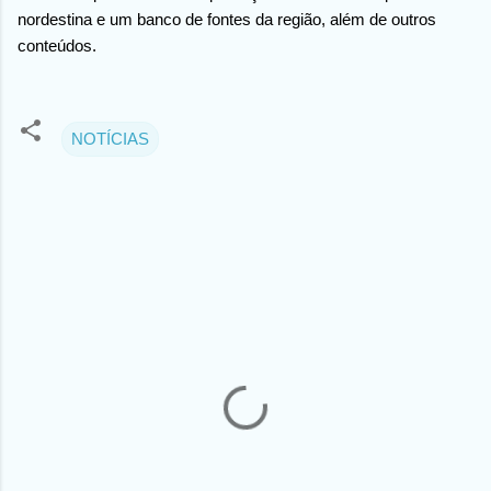
nordestina e um banco de fontes da região, além de outros
conteúdos.
NOTÍCIAS
C
o
m
e
n
t
á
r
i
o