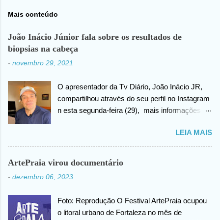
Mais conteúdo
João Inácio Júnior fala sobre os resultados de
biopsias na cabeça
-
novembro 29, 2021
O apresentador da Tv Diário, João Inácio JR,
compartilhou através do seu perfil no Instagram
n esta segunda-feira (29), mais informações
sobre as biopsias no qual havia realizado na
LEIA MAIS
cabeça há alguns dias atrás. João confirma que
os resultados foram negativos para câncer de
cabeça, posteriormente ele agradece ao criador
ArtePraia virou documentário
do universo (Deus), pela benção concedida. Em
-
dezembro 06, 2023
outro momento no vídeo compartilhado na
internet, João agradece pelas orações em prol
Foto: Reprodução O Festival ArtePraia ocupou
da sua saúde.
o litoral urbano de Fortaleza no mês de