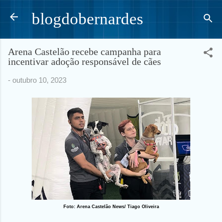
Pular para o conteúdo principal
blogdobernardes
Arena Castelão recebe campanha para
incentivar adoção responsável de cães
-
outubro 10, 2023
Foto: Arena Castelão News/ Tiago Oliveira