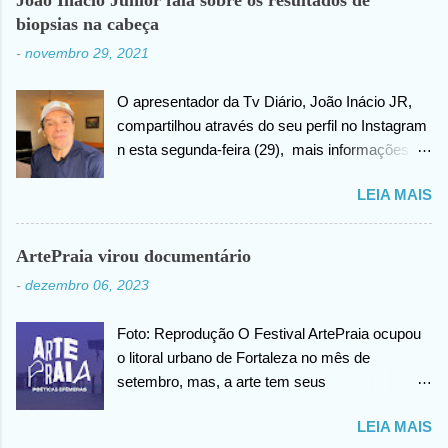
biopsias na cabeça
-
novembro 29, 2021
O apresentador da Tv Diário, João Inácio JR,
compartilhou através do seu perfil no Instagram
n esta segunda-feira (29), mais informações
sobre as biopsias no qual havia realizado na
LEIA MAIS
cabeça há alguns dias atrás. João confirma que
os resultados foram negativos para câncer de
cabeça, posteriormente ele agradece ao criador
ArtePraia virou documentário
do universo (Deus), pela benção concedida. Em
-
dezembro 06, 2023
outro momento no vídeo compartilhado na
internet, João agradece pelas orações em prol
Foto: Reprodução O Festival ArtePraia ocupou
da sua saúde.
o litoral urbano de Fortaleza no mês de
setembro, mas, a arte tem seus
desdobramentos e acontece todos os dias.
LEIA MAIS
Nesta quinta-feira (07), o festival vai lançar o