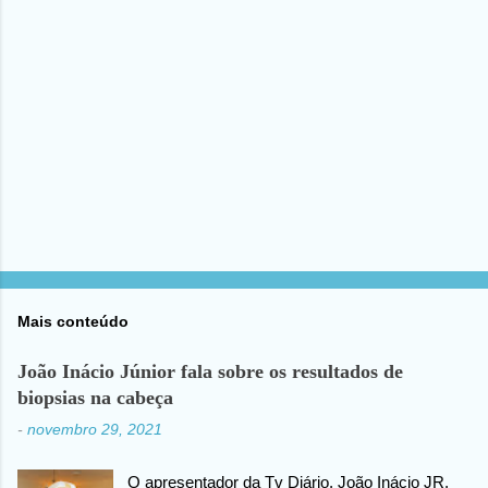
i
o
s
Mais conteúdo
João Inácio Júnior fala sobre os resultados de
biopsias na cabeça
-
novembro 29, 2021
O apresentador da Tv Diário, João Inácio JR,