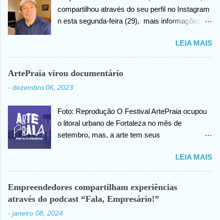
compartilhou através do seu perfil no Instagram
n esta segunda-feira (29), mais informações
sobre as biopsias no qual havia realizado na
LEIA MAIS
cabeça há alguns dias atrás. João confirma que
os resultados foram negativos para câncer de
cabeça, posteriormente ele agradece ao criador
ArtePraia virou documentário
do universo (Deus), pela benção concedida. Em
-
dezembro 06, 2023
outro momento no vídeo compartilhado na
internet, João agradece pelas orações em prol
Foto: Reprodução O Festival ArtePraia ocupou
da sua saúde.
o litoral urbano de Fortaleza no mês de
setembro, mas, a arte tem seus
desdobramentos e acontece todos os dias.
LEIA MAIS
Nesta quinta-feira (07), o festival vai lançar o
mini documentário “ArtePraia: Poéticas
Efêmeras” - mostrando um pouco da energia
Empreendedores compartilham experiências
que moveu o Festival, que este ano propôs
através do podcast “Fala, Empresário!”
nove intervenções artísticas. Durante 3 dias, os
-
janeiro 08, 2024
trabalhos extraíram do público os mais