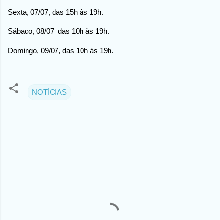
Sexta, 07/07, das 15h às 19h.
Sábado, 08/07, das 10h às 19h.
Domingo, 09/07, das 10h às 19h.
NOTÍCIAS
C
o
m
e
n
t
á
r