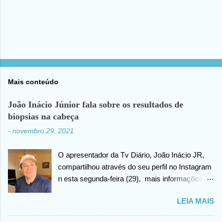
Mais conteúdo
João Inácio Júnior fala sobre os resultados de
biopsias na cabeça
-
novembro 29, 2021
O apresentador da Tv Diário, João Inácio JR,
compartilhou através do seu perfil no Instagram
n esta segunda-feira (29), mais informações
sobre as biopsias no qual havia realizado na
LEIA MAIS
cabeça há alguns dias atrás. João confirma que
os resultados foram negativos para câncer de