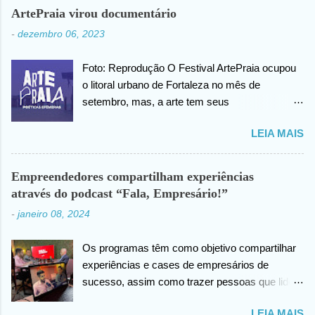
cabeça, posteriormente ele agradece ao criador
ArtePraia virou documentário
do universo (Deus), pela benção concedida. Em
-
dezembro 06, 2023
outro momento no vídeo compartilhado na
internet, João agradece pelas orações em prol
Foto: Reprodução O Festival ArtePraia ocupou
da sua saúde.
o litoral urbano de Fortaleza no mês de
setembro, mas, a arte tem seus
desdobramentos e acontece todos os dias.
LEIA MAIS
Nesta quinta-feira (07), o festival vai lançar o
mini documentário “ArtePraia: Poéticas
Efêmeras” - mostrando um pouco da energia
Empreendedores compartilham experiências
que moveu o Festival, que este ano propôs
através do podcast “Fala, Empresário!”
nove intervenções artísticas. Durante 3 dias, os
-
janeiro 08, 2024
trabalhos extraíram do público os mais
diversos sentimentos: espanto, pertencimento,
Os programas têm como objetivo compartilhar
questionamentos, memórias afetivas e novas
experiências e cases de empresários de
visões de como se fazer e vivenciar a arte.
sucesso, assim como trazer pessoas que lidem
“Estamos muito felizes com o resultado. E uma
com as empresas direta ou indiretamente. Foto:
das nossas estratégias é sempre documentar,
LEIA MAIS