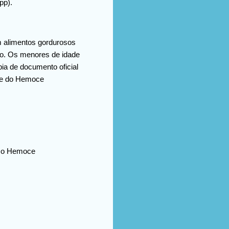
pp).
m alimentos gordurosos
to. Os menores de idade
ia de documento oficial
ite do Hemoce
m o Hemoce