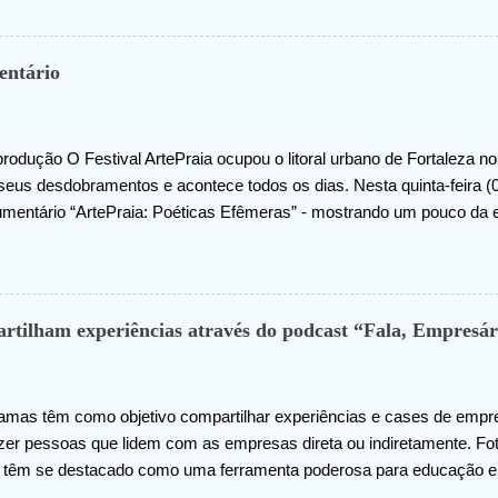
hado na internet, João agradece pelas orações em prol da sua saúde
entário
rodução O Festival ArtePraia ocupou o litoral urbano de Fortaleza 
seus desdobramentos e acontece todos os dias. Nesta quinta-feira (07
umentário “ArtePraia: Poéticas Efêmeras” - mostrando um pouco da 
 que este ano propôs nove intervenções artísticas. Durante 3 dias, o
os mais diversos sentimentos: espanto, pertencimento, questionamen
ões de como se fazer e vivenciar a arte. “Estamos muito felizes co
tratégias é sempre documentar, através do audiovisual, os registro
tilham experiências através do podcast “Fala, Empresár
 em uma outra camada de apreciação em arte . Fortaleza é uma ci
nosso projeto. Podemos afirmar que mais coisa boa vem aí em 2024”,
o ArtePraia.”, afirma Gustavo Wanderley, curador do ArtePraia. O doc
amas têm como objetivo compartilhar experiências e cases de empr
zer pessoas que lidem com as empresas direta ou indiretamente. F
 têm se destacado como uma ferramenta poderosa para educação e
ões. A vasta gama de temas abordados nos podcasts oferece oportu