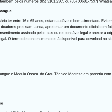
 também pelos números (85) 3101.2305 ou (85) 99681-7597( Whatsa
 sangue
ário ter entre 16 e 69 anos, estar saudável e bem alimentado. Evite
doadores precisam, ainda, apresentar um documento oficial com fo
nsentimento assinado pelos pais ou responsável legal e anexar a cóp
legal. O termo de consentimento está disponível para download no s
angue e Medula Óssea do Grau Técnico Montese em parceria co
se