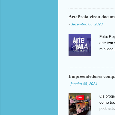
compartil
ArtePraia virou docum
-
dezembro 06, 2023
Foto: Rep
arte tem 
mini doc
Festival,
público 
novas vis
nossas es
Empreendedores compar
efêmeras
-
janeiro 08, 2024
ideia e 
curador d
Os progr
como tra
podcasts
informaç