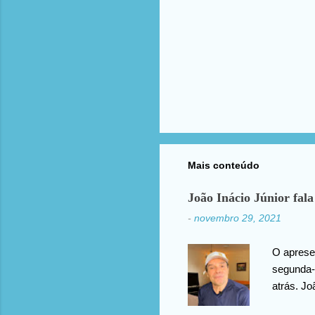
Mais conteúdo
João Inácio Júnior fala
-
novembro 29, 2021
O apresen
segunda-f
atrás. Jo
agradece