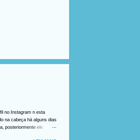
il no Instagram n esta
ado na cabeça há alguns dias
a, posteriormente ele
omento no vídeo