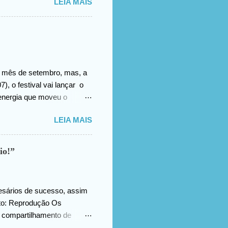
LEIA MAIS
.
no mês de setembro, mas, a
), o festival vai lançar o
energia que moveu o
s trabalhos extraíram do
LEIA MAIS
tos, memórias afetivas e
m o resultado. E uma das
s das intervenções
io!”
dade que abraçou nossa
 afirma Gustavo Wanderley,
umentário, ...
esários de sucesso, assim
oto: Reprodução Os
 compartilhamento de
nidades únicas de