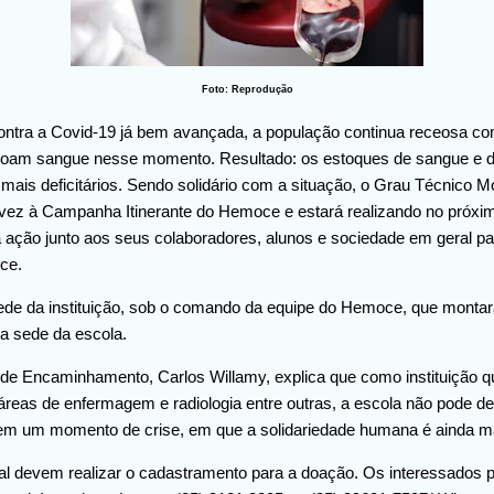
Foto: Reprodução
tra a Covid-19 já bem avançada, a população continua receosa c
doam sangue nesse momento. Resultado: os estoques de sangue e 
mais deficitários. Sendo solidário com a situação, o Grau Técnic
vez à Campanha Itinerante do Hemoce e estará realizando no próxim
 ação junto aos seus colaboradores, alunos e sociedade em geral p
ce.
de da instituição, sob o comando da equipe do Hemoce, que montará
a sede da escola.
de Encaminhamento, Carlos Willamy, explica que como instituição q
áreas de enfermagem e radiologia entre outras, a escola não pode de
em um momento de crise, em que a solidariedade humana é ainda ma
al devem realizar o cadastramento para a doação. Os interessados p