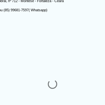
ral, nº 712 - Montese - Fortaleza - Ceará
 ou (85) 99681-7597( Whatsapp)