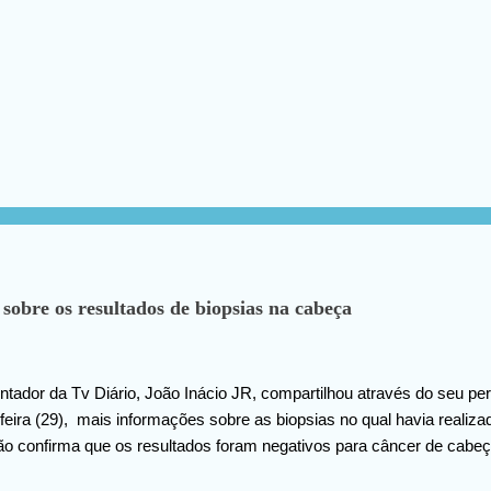
 sobre os resultados de biopsias na cabeça
tador da Tv Diário, João Inácio JR, compartilhou através do seu perf
eira (29), mais informações sobre as biopsias no qual havia realiz
ão confirma que os resultados foram negativos para câncer de cabeç
 ao criador do universo (Deus), pela benção concedida. Em outro m