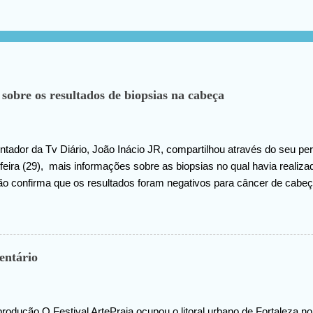
 sobre os resultados de biopsias na cabeça
tador da Tv Diário, João Inácio JR, compartilhou através do seu perf
eira (29), mais informações sobre as biopsias no qual havia realiz
ão confirma que os resultados foram negativos para câncer de cabeç
 ao criador do universo (Deus), pela benção concedida. Em outro m
hado na internet, João agradece pelas orações em prol da sua saúde
entário
rodução O Festival ArtePraia ocupou o litoral urbano de Fortaleza 