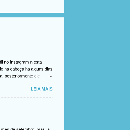
il no Instagram n esta
ado na cabeça há alguns dias
a, posteriormente ele
omento no vídeo
LEIA MAIS
.
no mês de setembro, mas, a