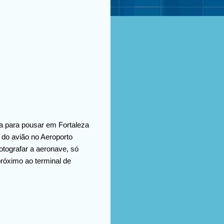
da para pousar em Fortaleza
 do avião no Aeroporto
otografar a aeronave, só
 próximo ao terminal de