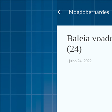
blogdobernardes
Baleia voad
(24)
-
julho 24, 2022