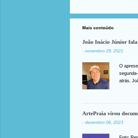
Mais conteúdo
João Inácio Júnior fala
-
novembro 29, 2021
O apresen
segunda-f
atrás. Jo
agradece
compartil
ArtePraia virou docum
-
dezembro 06, 2023
Foto: Rep