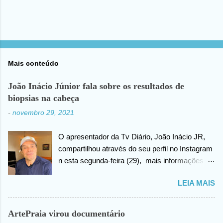
Mais conteúdo
João Inácio Júnior fala sobre os resultados de
biopsias na cabeça
-
novembro 29, 2021
O apresentador da Tv Diário, João Inácio JR,
compartilhou através do seu perfil no Instagram
n esta segunda-feira (29), mais informações
sobre as biopsias no qual havia realizado na
LEIA MAIS
cabeça há alguns dias atrás. João confirma que
os resultados foram negativos para câncer de
cabeça, posteriormente ele agradece ao criador
ArtePraia virou documentário
do universo (Deus), pela benção concedida. Em