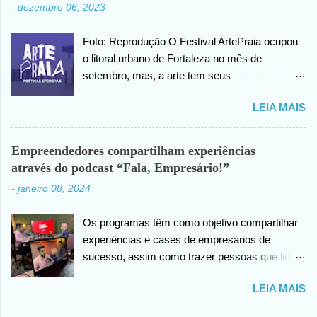
-
dezembro 06, 2023
outro momento no vídeo compartilhado na
internet, João agradece pelas orações em prol
Foto: Reprodução O Festival ArtePraia ocupou
da sua saúde.
o litoral urbano de Fortaleza no mês de
setembro, mas, a arte tem seus
desdobramentos e acontece todos os dias.
LEIA MAIS
Nesta quinta-feira (07), o festival vai lançar o
mini documentário “ArtePraia: Poéticas
Efêmeras” - mostrando um pouco da energia
Empreendedores compartilham experiências
que moveu o Festival, que este ano propôs
através do podcast “Fala, Empresário!”
nove intervenções artísticas. Durante 3 dias, os
-
janeiro 08, 2024
trabalhos extraíram do público os mais
diversos sentimentos: espanto, pertencimento,
Os programas têm como objetivo compartilhar
questionamentos, memórias afetivas e novas
experiências e cases de empresários de
visões de como se fazer e vivenciar a arte.
sucesso, assim como trazer pessoas que lidem
“Estamos muito felizes com o resultado. E uma
com as empresas direta ou indiretamente. Foto:
das nossas estratégias é sempre documentar,
LEIA MAIS
Reprodução Os podcasts têm se destacado
através do audiovisual, os registros das
como uma ferramenta poderosa para educação
intervenções efêmeras em uma outra camada