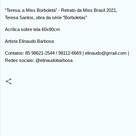
“Teresa, a Miss Borboleta” - Retrato da Miss Brasil 2021,
Teresa Santos, obra da série “Borboletas”
Acrílica sobre tela 60x80cm
Artista Elinaudo Barbosa
Contatos: 85 98621-2544 / 98112-6669 | elinaudo@gmail.com |
Redes sociais: @elinaudobarbosa
C
o
m
e
n