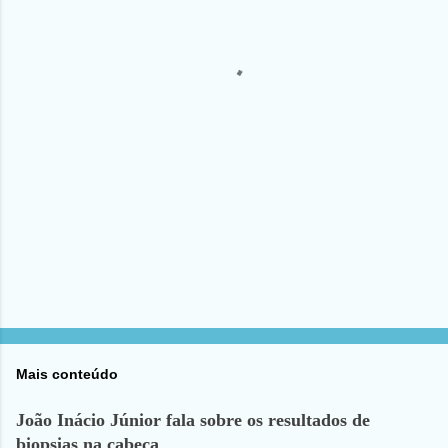
t
á
r
i
o
s
Mais conteúdo
João Inácio Júnior fala sobre os resultados de
biopsias na cabeça