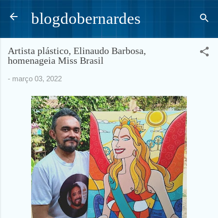
Pular para o conteúdo principal
blogdobernardes
Artista plástico, Elinaudo Barbosa,
homenageia Miss Brasil
-
março 03, 2022