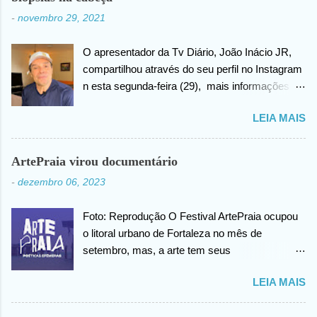
-
novembro 29, 2021
O apresentador da Tv Diário, João Inácio JR,
compartilhou através do seu perfil no Instagram
n esta segunda-feira (29), mais informações
sobre as biopsias no qual havia realizado na
LEIA MAIS
cabeça há alguns dias atrás. João confirma que
os resultados foram negativos para câncer de
cabeça, posteriormente ele agradece ao criador
ArtePraia virou documentário
do universo (Deus), pela benção concedida. Em
-
dezembro 06, 2023
outro momento no vídeo compartilhado na
internet, João agradece pelas orações em prol
Foto: Reprodução O Festival ArtePraia ocupou
da sua saúde.
o litoral urbano de Fortaleza no mês de
setembro, mas, a arte tem seus
desdobramentos e acontece todos os dias.
LEIA MAIS
Nesta quinta-feira (07), o festival vai lançar o
mini documentário “ArtePraia: Poéticas