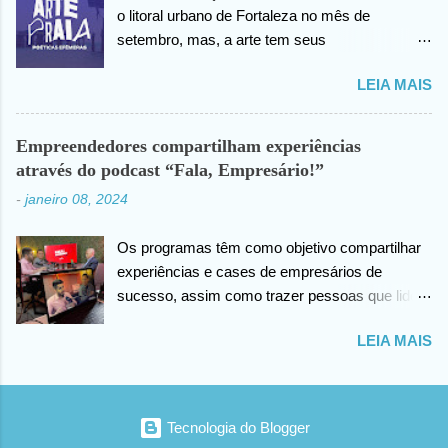
o litoral urbano de Fortaleza no mês de
setembro, mas, a arte tem seus
desdobramentos e acontece todos os dias.
LEIA MAIS
Nesta quinta-feira (07), o festival vai lançar o
mini documentário “ArtePraia: Poéticas
Efêmeras” - mostrando um pouco da energia
Empreendedores compartilham experiências
que moveu o Festival, que este ano propôs
através do podcast “Fala, Empresário!”
nove intervenções artísticas. Durante 3 dias, os
-
janeiro 08, 2024
trabalhos extraíram do público os mais
diversos sentimentos: espanto, pertencimento,
Os programas têm como objetivo compartilhar
questionamentos, memórias afetivas e novas
experiências e cases de empresários de
visões de como se fazer e vivenciar a arte.
sucesso, assim como trazer pessoas que lidem
“Estamos muito felizes com o resultado. E uma
com as empresas direta ou indiretamente. Foto:
das nossas estratégias é sempre documentar,
LEIA MAIS
Reprodução Os podcasts têm se destacado
através do audiovisual, os registros das
como uma ferramenta poderosa para educação
intervenções efêmeras em uma outra camada
e compartilhamento de informações. A vasta
de apreciação em arte . Fortaleza é uma
gama de temas abordados nos podcasts
cidade que abraçou nossa ideia e nosso projeto.
Tecnologia do Blogger
oferece oportunidades únicas de aprendizado,
Podemos afirmar que mais coisa boa vem aí