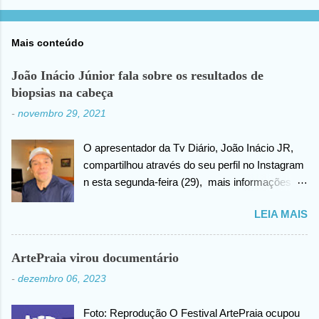
Mais conteúdo
João Inácio Júnior fala sobre os resultados de
biopsias na cabeça
-
novembro 29, 2021
O apresentador da Tv Diário, João Inácio JR,
compartilhou através do seu perfil no Instagram
n esta segunda-feira (29), mais informações
sobre as biopsias no qual havia realizado na
LEIA MAIS
cabeça há alguns dias atrás. João confirma que
os resultados foram negativos para câncer de
cabeça, posteriormente ele agradece ao criador
ArtePraia virou documentário
do universo (Deus), pela benção concedida. Em
-
dezembro 06, 2023
outro momento no vídeo compartilhado na
internet, João agradece pelas orações em prol
Foto: Reprodução O Festival ArtePraia ocupou
da sua saúde.