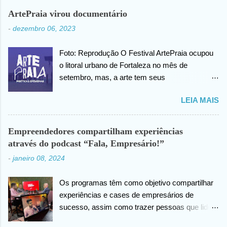
cabeça, posteriormente ele agradece ao criador
ArtePraia virou documentário
do universo (Deus), pela benção concedida. Em
-
dezembro 06, 2023
outro momento no vídeo compartilhado na
internet, João agradece pelas orações em prol
Foto: Reprodução O Festival ArtePraia ocupou
da sua saúde.
o litoral urbano de Fortaleza no mês de
setembro, mas, a arte tem seus
desdobramentos e acontece todos os dias.
LEIA MAIS
Nesta quinta-feira (07), o festival vai lançar o
mini documentário “ArtePraia: Poéticas
Efêmeras” - mostrando um pouco da energia
Empreendedores compartilham experiências
que moveu o Festival, que este ano propôs
através do podcast “Fala, Empresário!”
nove intervenções artísticas. Durante 3 dias, os
-
janeiro 08, 2024
trabalhos extraíram do público os mais
diversos sentimentos: espanto, pertencimento,
Os programas têm como objetivo compartilhar
questionamentos, memórias afetivas e novas
experiências e cases de empresários de
visões de como se fazer e vivenciar a arte.
sucesso, assim como trazer pessoas que lidem
“Estamos muito felizes com o resultado. E uma
com as empresas direta ou indiretamente. Foto:
das nossas estratégias é sempre documentar,