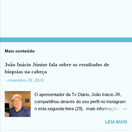
Mais conteúdo
João Inácio Júnior fala sobre os resultados de
biopsias na cabeça
-
novembro 29, 2021
O apresentador da Tv Diário, João Inácio JR,
compartilhou através do seu perfil no Instagram
n esta segunda-feira (29), mais informações
sobre as biopsias no qual havia realizado na
LEIA MAIS
cabeça há alguns dias atrás. João confirma que
os resultados foram negativos para câncer de